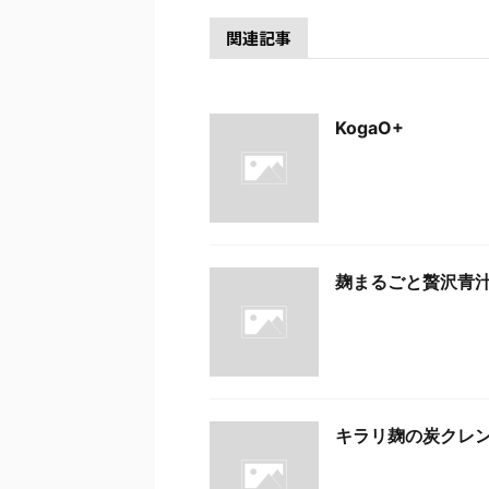
関連記事
KogaO+
麹まるごと贅沢青
キラリ麹の炭クレ